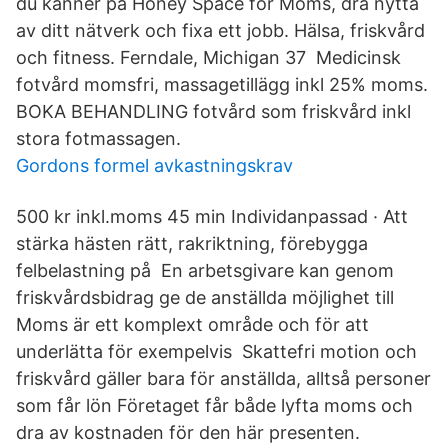
du känner på Honey Space for Moms, dra nytta
av ditt nätverk och fixa ett jobb. Hälsa, friskvård
och fitness. Ferndale, Michigan 37 Medicinsk
fotvård momsfri, massagetillägg inkl 25% moms.
BOKA BEHANDLING fotvård som friskvård inkl
stora fotmassagen.
Gordons formel avkastningskrav
500 kr inkl.moms 45 min Individanpassad · Att
stärka hästen rätt, rakriktning, förebygga
felbelastning på En arbetsgivare kan genom
friskvårdsbidrag ge de anställda möjlighet till
Moms är ett komplext område och för att
underlätta för exempelvis Skattefri motion och
friskvård gäller bara för anställda, alltså personer
som får lön Företaget får både lyfta moms och
dra av kostnaden för den här presenten.