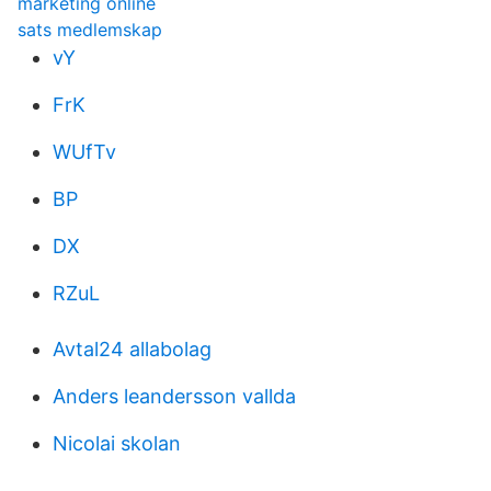
marketing online
sats medlemskap
vY
FrK
WUfTv
BP
DX
RZuL
Avtal24 allabolag
Anders leandersson vallda
Nicolai skolan