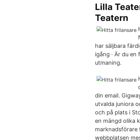
Lilla Teat
Teatern
har säljbara fär
igång · Är du en 
utmaning.
din email. Gigwa
utvalda juniora 
och på plats i St
en mängd olika k
marknadsförare f
webbplatsen mest