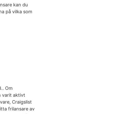
lansare kan du
na på vilka som
B.. Om
 varit aktivt
vare, Craigslist
tta frilansare av