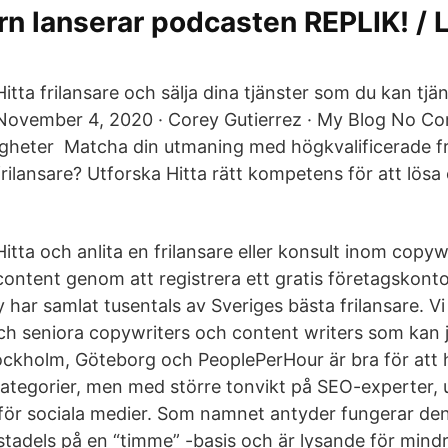
ern lanserar podcasten REPLIK! / L
Hitta frilansare och sälja dina tjänster som du kan tjä
November 4, 2020 · Corey Gutierrez · My Blog No 
digheter Matcha din utmaning med högkvalificerade f
frilansare? Utforska Hitta rätt kompetens för att lösa 
Hitta och anlita en frilansare eller konsult inom copyw
content genom att registrera ett gratis företagskont
y har samlat tusentals av Sveriges bästa frilansare. 
och seniora copywriters och content writers som kan
ockholm, Göteborg och PeoplePerHour är bra för att hi
ategorier, men med större tonvikt på SEO-experter, 
ör sociala medier. Som namnet antyder fungerar de
adels på en “timme” -basis och är lysande för mindre