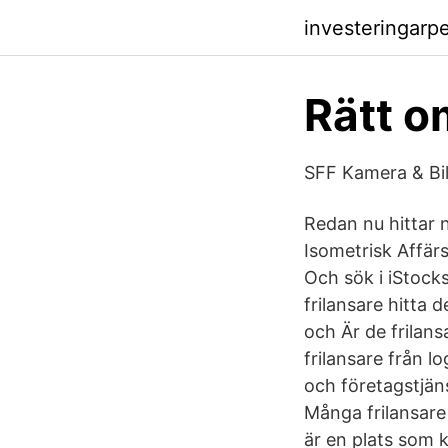
investeringarp
Rätt o
SFF Kamera & Bi
Redan nu hittar 
Isometrisk Affärs
Och sök i iStock
frilansare hitta 
och Är de frilansa
frilansare från 
och företagstjän
Många frilansare
är en plats som ka