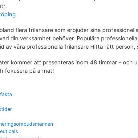
tr.
köping
land flera frilansare som erbjuder sina professionella
vad din verksamhet behöver. Populära professionella 
tid av våra professionella frilansare Hitta rätt person,
ter kommer att presenteras inom 48 timmar – och un
och fokusera på annat!
 fakta
ttider
imineringsombudsmannen
euticals