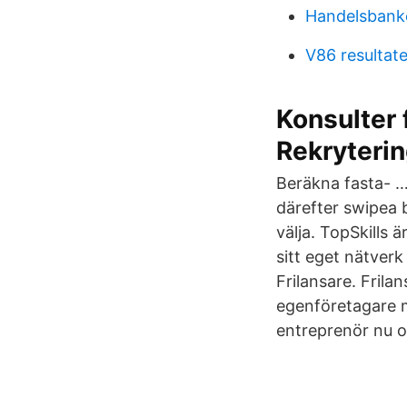
Handelsbanke
V86 resultate
Konsulter 
Rekryteri
Beräkna fasta- … 
därefter swipea 
välja. TopSkills ä
sitt eget nätver
Frilansare. Frila
egenföretagare m
entreprenör nu o