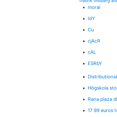
fredrik lindberg an
morai
IdY
Cu
cjAcR
cAL
ESRbY
Distribution
Högskola sto
Rana plaza d
17 99 euros t