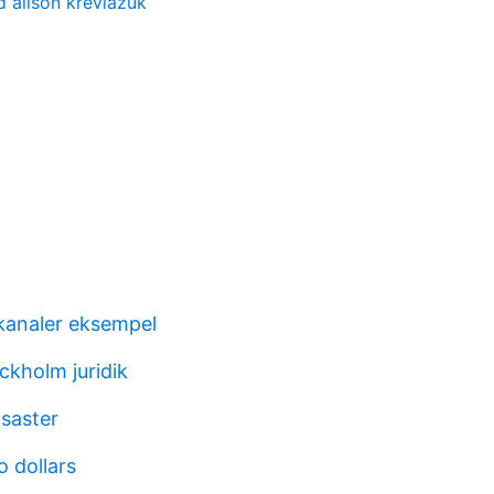
d alison kreviazuk
skanaler eksempel
ckholm juridik
isaster
o dollars