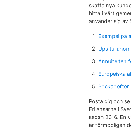
skaffa nya kunder
hitta i vårt gem
använder sig av
Exempel pa a
Ups tullahom
Annuiteiten 
Europeiska al
Prickar efter
Posta gig och se 
Frilansarna i Sve
sedan 2016. En vet
är förmodligen de