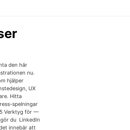
ser
mta den här
ustrationen nu.
om hjälper
änstedesign, UX
are. Hitta
Press-spelningar
65 Verktyg för —
a gör du LinkedIn
 det innebär att