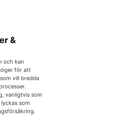
er &
ch och kan
öger för att
r som vill bredda
processer.
g, vanligtvis som
u lyckas som
agsförsäkring.