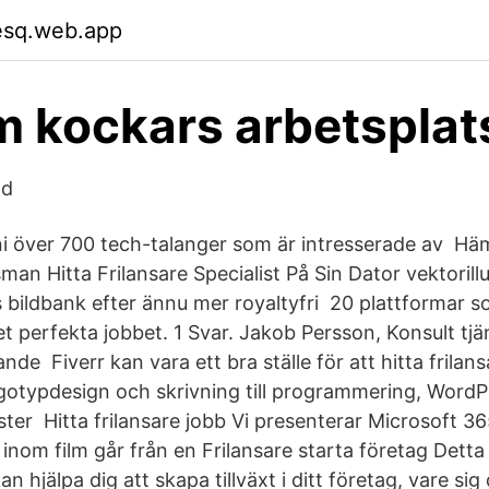
esq.web.app
m kockars arbetsplat
ld
ni över 700 tech-talanger som är intresserade av Hä
man Hitta Frilansare Specialist På Sin Dator vektorill
s bildbank efter ännu mer royaltyfri 20 plattformar s
det perfekta jobbet. 1 Svar. Jakob Persson, Konsult tj
nde Fiverr kan vara ett bra ställe för att hitta frilans
logotypdesign och skrivning till programmering, Word
ster Hitta frilansare jobb Vi presenterar Microsoft 3
 inom film går från en Frilansare starta företag Dett
n hjälpa dig att skapa tillväxt i ditt företag, vare sig