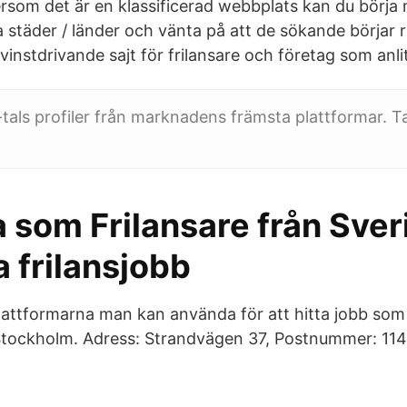
ersom det är en klassificerad webbplats kan du börja 
a städer / länder och vänta på att de sökande börjar r
 vinstdrivande sajt för frilansare och företag som anlit
tals profiler från marknadens främsta plattformar. T
 som Frilansare från Sver
 frilansjobb
plattformarna man kan använda för att hitta jobb som 
 Stockholm. Adress: Strandvägen 37, Postnummer: 114