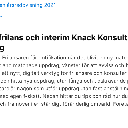
n årsredovisning 2021
t
frilans och interim Knack Konsult
ng
Frilansaren får notifikation när det blivit en ny mat
bland matchade uppdrag, vänster för att avvisa och h
r ett nytt, digitalt verktyg för frilansare och konsulte
k och hitta nya uppdrag, utan långa och tidskrävande 
nsare är någon som utför uppdrag utan fast anställnin
ed egen f-skatt. Nedan hittar du tips och råd hur d
ch framöver i en ständigt föränderlig omvärld. Föret