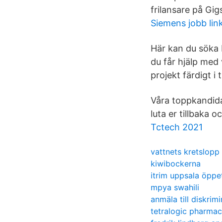
frilansare på Gigs
Siemens jobb lin
Här kan du söka b
du får hjälp med 
projekt färdigt i 
Våra toppkandida
luta er tillbaka 
Tctech 2021
vattnets kretslopp
kiwibockerna
itrim uppsala öppe
mpya swahili
anmäla till diskr
tetralogic pharmac