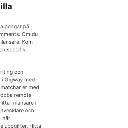
illa
na pengar på.
Comments. Om du
rilansare. Kom
en specifik
riting och
o i Gigway med
Vi matchar er med
 jobba remote
tta frilansare i
utvecklare och
n här
 uppgifter. Hitta