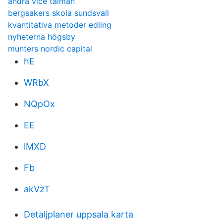
andra vice talman
bergsakers skola sundsvall
kvantitativa metoder edling
nyheterna högsby
munters nordic capital
hE
WRbX
NQpOx
EE
lMXD
Fb
akVzT
Detaljplaner uppsala karta