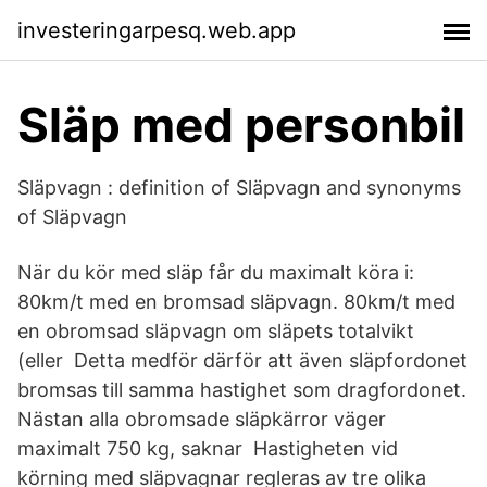
investeringarpesq.web.app
Släp med personbil
Släpvagn : definition of Släpvagn and synonyms
of Släpvagn
När du kör med släp får du maximalt köra i:
80km/t med en bromsad släpvagn. 80km/t med
en obromsad släpvagn om släpets totalvikt
(eller Detta medför därför att även släpfordonet
bromsas till samma hastighet som dragfordonet.
Nästan alla obromsade släpkärror väger
maximalt 750 kg, saknar Hastigheten vid
körning med släpvagnar regleras av tre olika