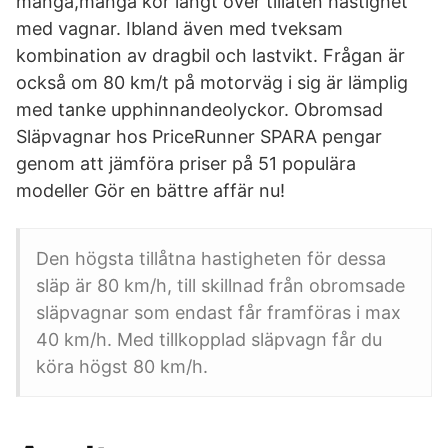
många,många kör långt över tillåten hastighet
med vagnar. Ibland även med tveksam
kombination av dragbil och lastvikt. Frågan är
också om 80 km/t på motorväg i sig är lämplig
med tanke upphinnandeolyckor. Obromsad
Släpvagnar hos PriceRunner SPARA pengar
genom att jämföra priser på 51 populära
modeller Gör en bättre affär nu!
Den högsta tillåtna hastigheten för dessa
släp är 80 km/h, till skillnad från obromsade
släpvagnar som endast får framföras i max
40 km/h. Med tillkopplad släpvagn får du
köra högst 80 km/h.