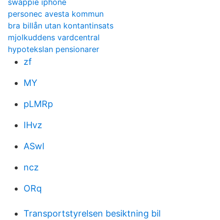
swappie iphone
personec avesta kommun
bra billån utan kontantinsats
mjolkuddens vardcentral
hypotekslan pensionarer
zf
MY
pLMRp
IHvz
ASwl
ncz
ORq
Transportstyrelsen besiktning bil