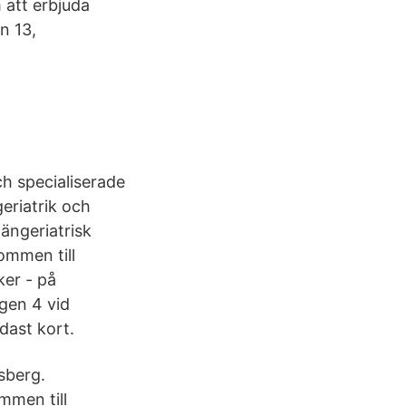
 att erbjuda
n 13,
ch specialiserade
eriatrik och
ängeriatrisk
ommen till
ker - på
gen 4 vid
dast kort.
sberg.
men till