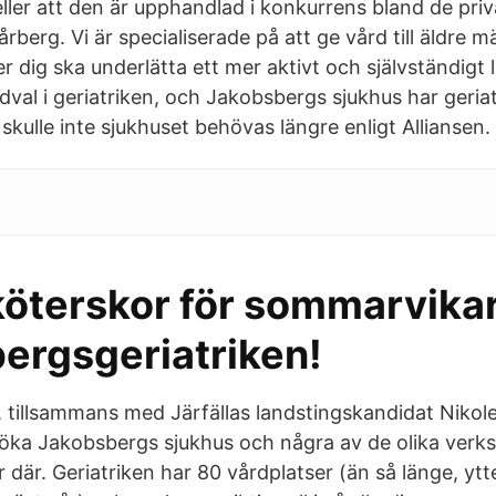
eller att den är upphandlad i konkurrens bland de priv
årberg. Vi är specialiserade på att ge vård till äldre m
er dig ska underlätta ett mer aktivt och självständigt 
rdval i geriatriken, och Jakobsbergs sjukhus har geria
skulle inte sjukhuset behövas längre enligt Alliansen.
terskor för sommarvikaria
ergsgeriatriken!
g, tillsammans med Järfällas landstingskandidat Nikol
söka Jakobsbergs sjukhus och några av de olika ver
r där. Geriatriken har 80 vårdplatser (än så länge, ytt