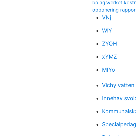
bolagsverket kostn
opponering rappor
VNj
WlY
ZYQH
xYMZ
MIYo
Vichy vatte
Innehav svol
Kommunalska
Specialpeda