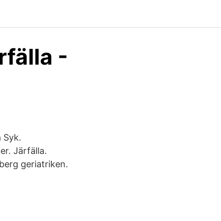
fälla -
a Syk.
. Järfälla.
erg geriatriken.