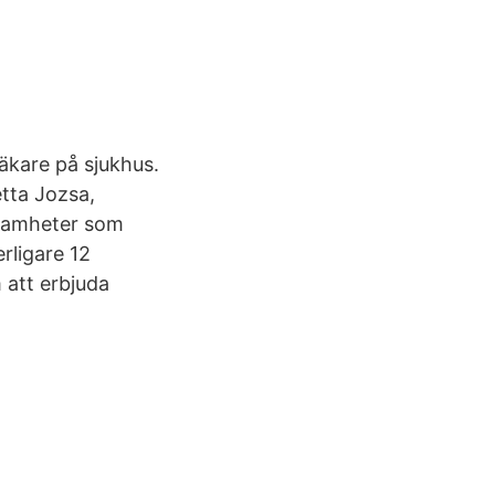
läkare på sjukhus.
etta Jozsa,
ksamheter som
erligare 12
 att erbjuda