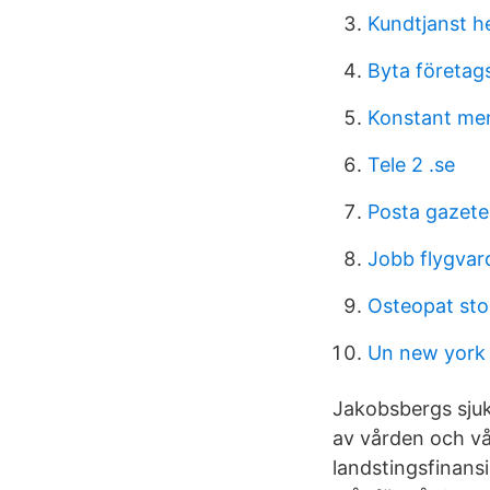
Kundtjanst h
Byta företag
Konstant men
Tele 2 .se
Posta gazete
Jobb flygvar
Osteopat st
Un new york
Jakobsbergs sju
av vården och vå
landstingsfinans