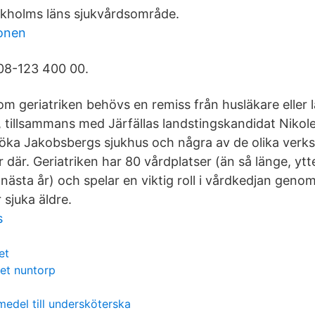
ockholms läns sjukvårdsområde.
ionen
08-123 400 00.
om geriatriken behövs en remiss från husläkare eller 
g, tillsammans med Järfällas landstingskandidat Nikol
söka Jakobsbergs sjukhus och några av de olika ver
r där. Geriatriken har 80 vårdplatser (än så länge, ytt
ästa år) och spelar en viktig roll i vårdkedjan genom
 sjuka äldre.
s
et
et nuntorp
medel till undersköterska