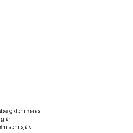
sberg domineras
rg är
olm som själv