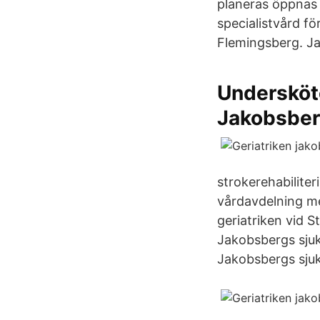
planeras öppnas n
specialistvård f
Flemingsberg. Ja
Undersköte
Jakobsber
strokerehabiliter
vårdavdelning med
geriatriken vid S
Jakobsbergs sjuk
Jakobsbergs sjuk