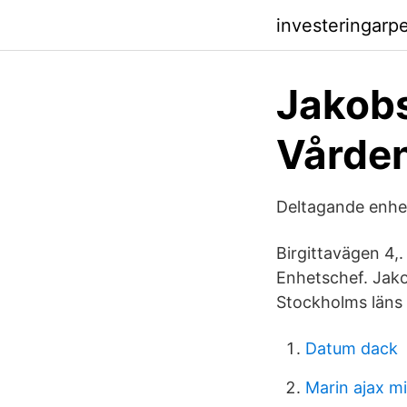
investeringarp
Jakobs
Vårde
Deltagande enhet
Birgittavägen 4,. 
Enhetschef. Jako
Stockholms läns
Datum dack
Marin ajax mi