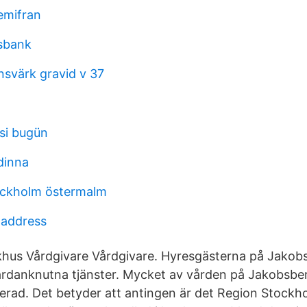
emifran
sbank
svärk gravid v 37
si bugün
dinna
ockholm östermalm
 address
khus Vårdgivare Vårdgivare. Hyresgästerna på Jakob
rdanknutna tjänster. Mycket av vården på Jakobsbe
ierad. Det betyder att antingen är det Region Stockh