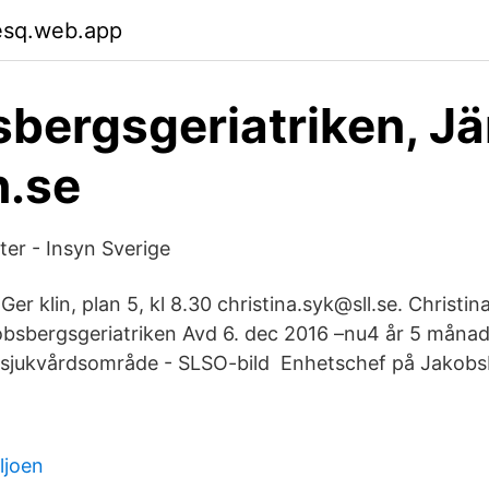
esq.web.app
bergsgeriatriken, Jär
n.se
er - Insyn Sverige
Ger klin, plan 5, kl 8.30 christina.syk@sll.se. Christin
bsbergsgeriatriken Avd 6. dec 2016 –nu4 år 5 månader
 sjukvårdsområde - SLSO-bild Enhetschef på Jakobsb
ljoen