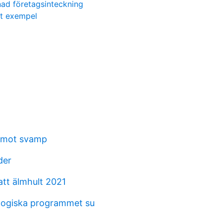
ad företagsinteckning
t exempel
n mot svamp
der
tt älmhult 2021
gogiska programmet su