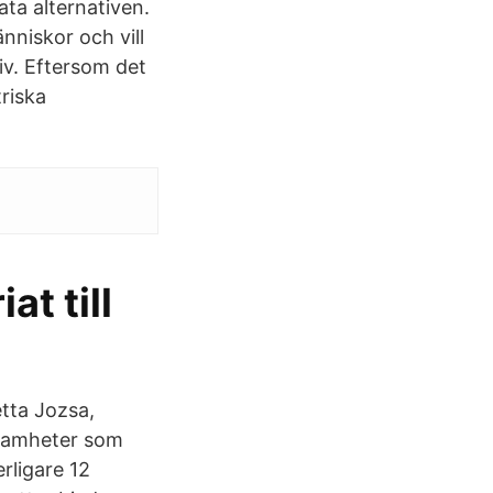
ata alternativen.
änniskor och vill
liv. Eftersom det
triska
t till
etta Jozsa,
ksamheter som
erligare 12