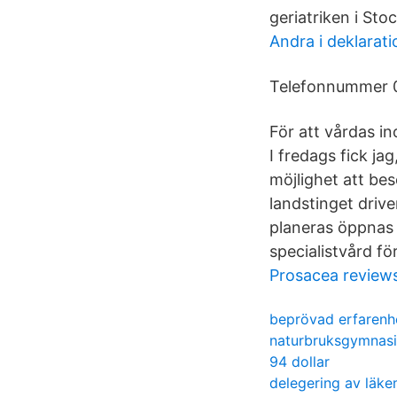
geriatriken i St
Andra i deklarat
Telefonnummer 
För att vårdas in
I fredags fick ja
möjlighet att be
landstinget drive
planeras öppnas n
specialistvård för
Prosacea review
beprövad erfarenh
naturbruksgymnasi
94 dollar
delegering av läke