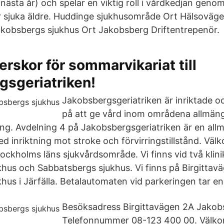
ästa år) och spelar en viktig roll i vårdkedjan genom
ör sjuka äldre. Huddinge sjukhusområde Ort Hälsoväge
kobsbergs sjukhus Ort Jakobsberg Driftentrepenör.
rskor för sommarvikariat till
gsgeriatriken!
Jakobsbergsgeriatriken är inriktade o
på att ge vård inom områdena allmäng
ing. Avdelning 4 på Jakobsbergsgeriatriken är en allm
 inriktning mot stroke och förvirringstillstånd. Välk
tockholms läns sjukvårdsområde. Vi finns vid två klini
hus och Sabbatsbergs sjukhus. Vi finns på Birgittavä
hus i Järfälla. Betalautomaten vid parkeringen tar en
Besöksadress Birgittavägen 2A Jakob
Telefonnummer 08-123 400 00. Välkom