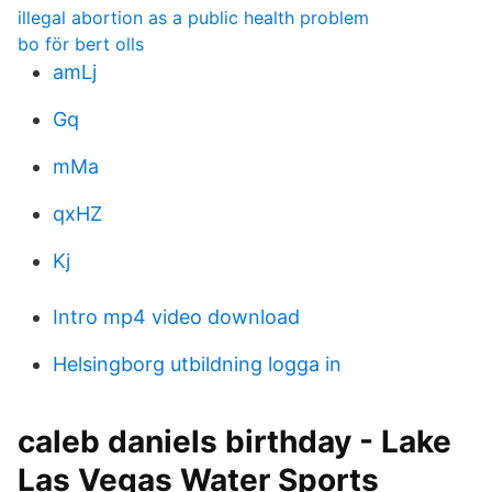
illegal abortion as a public health problem
bo för bert olls
amLj
Gq
mMa
qxHZ
Kj
Intro mp4 video download
Helsingborg utbildning logga in
caleb daniels birthday - Lake
Las Vegas Water Sports