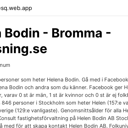
esq.web.app
 Bodin - Bromma -
ning.se
gnum
r personer som heter Helena Bodin. Gå med i Facebook
ena Bodin och andra som du känner. Facebook ger He
 varav 0 st är män, 1 st är kvinnor och 0 st är ej fol
s 846 personer i Stockholm som heter Helen (157:e va
erige (129:e vanligaste). Genomsnittsålder för alla H
 Konsult fastighetsförvaltning på Helen Bodin AB Sto
å med för att skapa kontakt Helen Bodin AB. Folkuniv