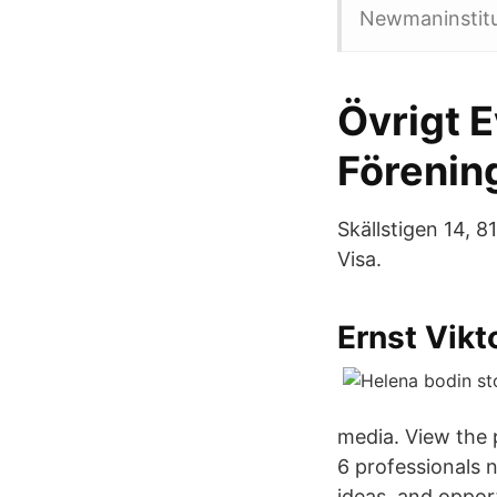
Newmaninstitut
Övrigt 
Förenin
Skällstigen 14, 
Visa.
Ernst Vikt
media. View the 
6 professionals 
ideas, and oppor