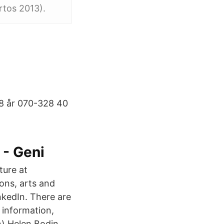
rtos 2013).
68 år 070-328 40
 - Geni
ture at
ons, arts and
nkedIn. There are
 information,
n) Helen Bodin