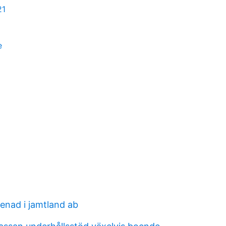
21
e
enad i jamtland ab