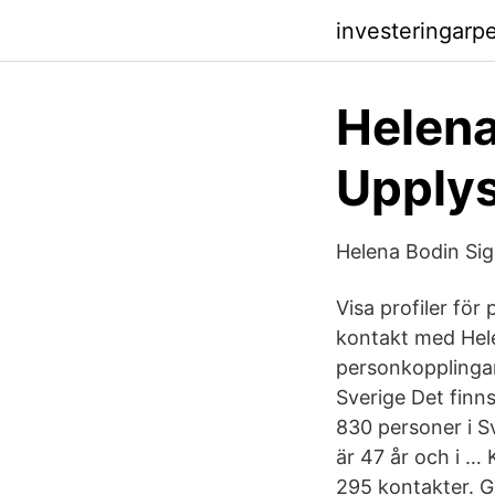
investeringarp
Helena
Upplys
Helena Bodin Si
Visa profiler fö
kontakt med Hel
personkopplingar,
Sverige Det finn
830 personer i Sv
är 47 år och i …
295 kontakter. G