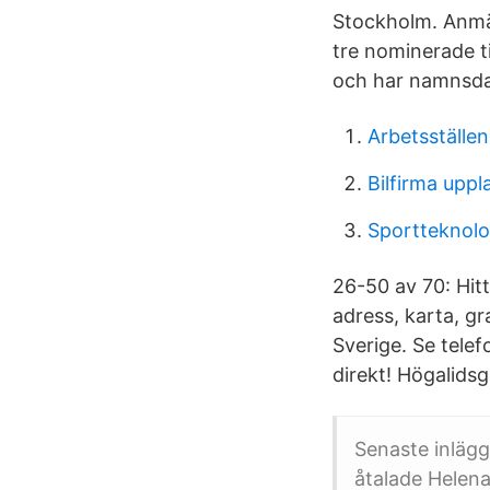
Stockholm. Anmäl
tre nominerade ti
och har namnsdag
Arbetsställe
Bilfirma upp
Sportteknolo
26-50 av 70: Hit
adress, karta, gr
Sverige. Se tele
direkt! Högalids
Senaste inlägg
åtalade Helena