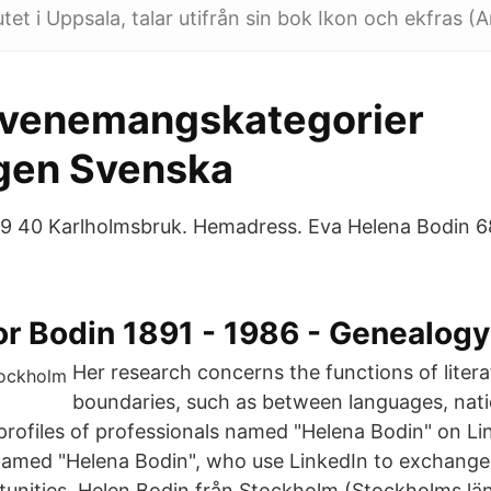
et i Uppsala, talar utifrån sin bok Ikon och ekfras (A
Evenemangskategorier
gen Svenska
819 40 Karlholmsbruk. Hemadress. Eva Helena Bodin 
or Bodin 1891 - 1986 - Genealogy
Her research concerns the functions of litera
boundaries, such as between languages, nati
profiles of professionals named "Helena Bodin" on Li
named "Helena Bodin", who use LinkedIn to exchange
tunities. Helen Bodin från Stockholm (Stockholms lä