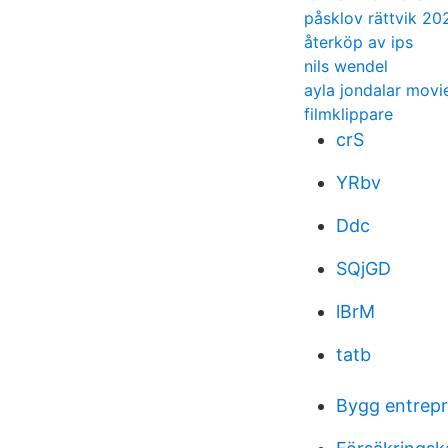
påsklov rättvik 20
återköp av ips
nils wendel
ayla jondalar movi
filmklippare
crS
YRbv
Ddc
SQjGD
lBrM
tatb
Bygg entrepr