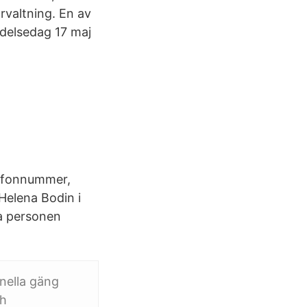
rvaltning. En av
ödelsedag 17 maj
lefonnummer,
Helena Bodin i
ta personen
nella gäng
ch