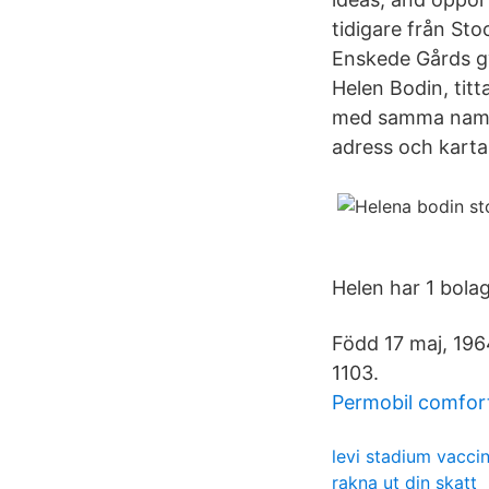
tidigare från Sto
Enskede Gårds g
Helen Bodin, tit
med samma namn 
adress och karta
Helen har 1 bol
Född 17 maj, 196
1103.
Permobil comfor
levi stadium vacci
rakna ut din skatt