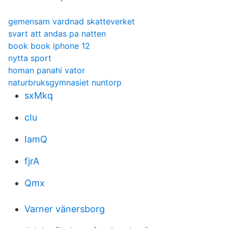
gemensam vardnad skatteverket
svart att andas pa natten
book book iphone 12
nytta sport
homan panahi vator
naturbruksgymnasiet nuntorp
sxMkq
cIu
IamQ
fjrA
Qmx
Varner vänersborg